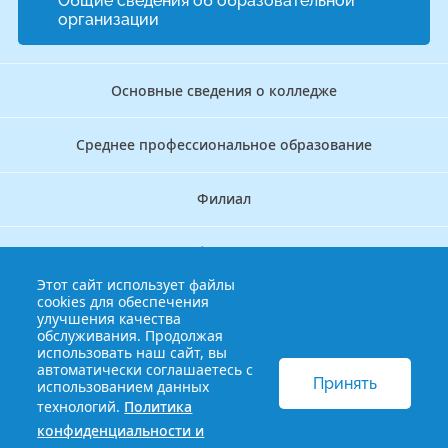
Общие сведения об образовательной
организации
Основные сведения о колледже
Среднее профессиональное образование
Филиал
Дополнительное профессиональное образование
Этот сайт использует файлы
cookies для обеспечения
Аккредитационно — симуляционный центр
улучшения качества
обслуживания. Продолжая
использовать наш сайт, вы
Бережливый колледж
автоматически соглашаетесь с
Принять
использованием данных
технологий.
Политика
© 2013-2021 Краснодарский краевой базовый медицинский
конфиденциальности и
колледж
Политика конфиденциальности и обработки