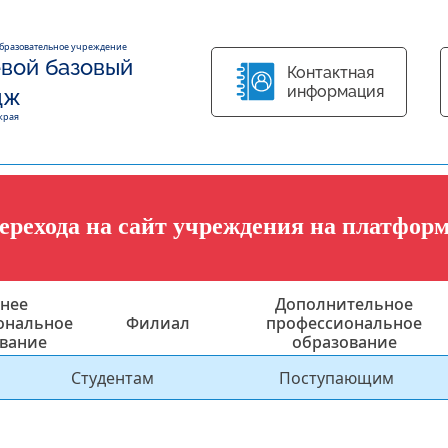
образовательное учреждение
вой базовый
Контактная
информация
дж
края
перехода на сайт учреждения на платфор
нее
Дополнительное
ональное
Филиал
профессиональное
вание
образование
Студентам
Поступающим