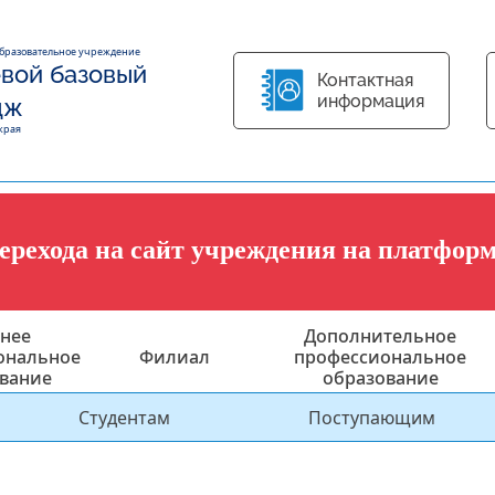
образовательное учреждение
вой базовый
Контактная
информация
дж
края
перехода на сайт учреждения на платфор
нее
Дополнительное
ональное
Филиал
профессиональное
вание
образование
Студентам
Поступающим