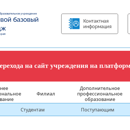
образовательное учреждение
вой базовый
Контактная
информация
дж
края
перехода на сайт учреждения на платфор
нее
Дополнительное
ональное
Филиал
профессиональное
вание
образование
Студентам
Поступающим