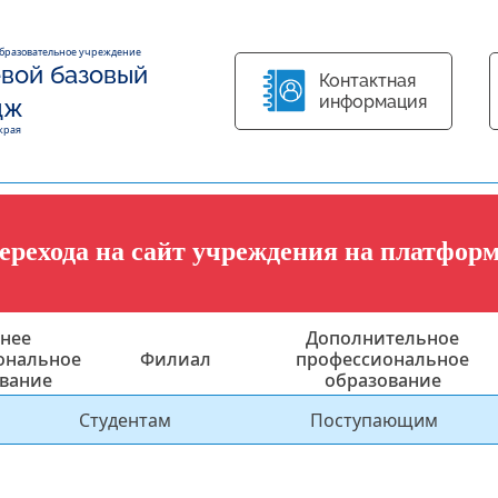
образовательное учреждение
вой базовый
Контактная
информация
дж
края
перехода на сайт учреждения на платфор
нее
Дополнительное
ональное
Филиал
профессиональное
вание
образование
Студентам
Поступающим