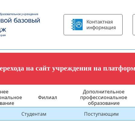
образовательное учреждение
вой базовый
Контактная
информация
дж
края
перехода на сайт учреждения на платфор
нее
Дополнительное
ональное
Филиал
профессиональное
вание
образование
Студентам
Поступающим