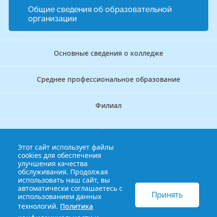
Общие сведения об образовательной
организации
Основные сведения о колледже
Среднее профессиональное образование
Филиал
Дополнительное профессиональное образование
Этот сайт использует файлы
cookies для обеспечения
Аккредитационно — симуляционный центр
улучшения качества
обслуживания. Продолжая
использовать наш сайт, вы
Бережливый колледж
автоматически соглашаетесь с
Принять
использованием данных
технологий.
Политика
© 2013-2021 Краснодарский краевой базовый медицинский