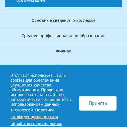
организации
Основные сведения о колледже
Среднее профессиональное образование
Филиал
Дополнительное профессиональное образование
Этот сайт использует файлы
cookies для обеспечения
Аккредитационно — симуляционный центр
улучшения качества
обслуживания. Продолжая
использовать наш сайт, вы
Бережливый колледж
автоматически соглашаетесь с
Принять
использованием данных
технологий.
Политика
© 2013-2021 Краснодарский краевой базовый медицинский
конфиденциальности и
колледж
Политика конфиденциальности и обработки
обработки персональных
персональных данных