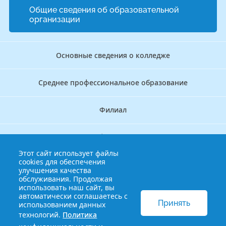
Общие сведения об образовательной
организации
Основные сведения о колледже
Среднее профессиональное образование
Филиал
Дополнительное профессиональное образование
Этот сайт использует файлы
cookies для обеспечения
Аккредитационно — симуляционный центр
улучшения качества
обслуживания. Продолжая
использовать наш сайт, вы
Бережливый колледж
автоматически соглашаетесь с
Принять
использованием данных
технологий.
Политика
© 2013-2021 Краснодарский краевой базовый медицинский