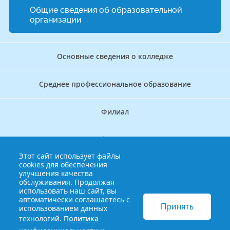
Общие сведения об образовательной
организации
Основные сведения о колледже
Среднее профессиональное образование
Филиал
Дополнительное профессиональное образование
Этот сайт использует файлы
cookies для обеспечения
Аккредитационно — симуляционный центр
улучшения качества
обслуживания. Продолжая
использовать наш сайт, вы
Бережливый колледж
автоматически соглашаетесь с
Принять
использованием данных
технологий.
Политика
© 2013-2021 Краснодарский краевой базовый медицинский