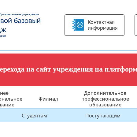
образовательное учреждение
вой базовый
Контактная
информация
дж
края
перехода на сайт учреждения на платфор
нее
Дополнительное
ональное
Филиал
профессиональное
вание
образование
Студентам
Поступающим