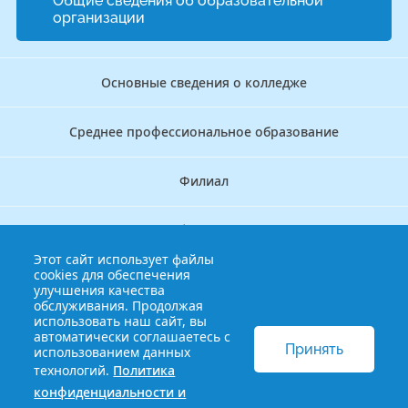
Общие сведения об образовательной
организации
Основные сведения о колледже
Среднее профессиональное образование
Филиал
Дополнительное профессиональное образование
Этот сайт использует файлы
cookies для обеспечения
Аккредитационно — симуляционный центр
улучшения качества
обслуживания. Продолжая
использовать наш сайт, вы
Бережливый колледж
автоматически соглашаетесь с
Принять
использованием данных
технологий.
Политика
© 2013-2021 Краснодарский краевой базовый медицинский
конфиденциальности и
колледж
Политика конфиденциальности и обработки