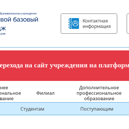
образовательное учреждение
вой базовый
Контактная
информация
дж
края
перехода на сайт учреждения на платфор
нее
Дополнительное
ональное
Филиал
профессиональное
вание
образование
Студентам
Поступающим