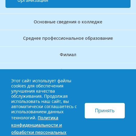
организации
Основные сведения о колледже
Среднее профессиональное образование
Филиал
Дополнительное профессиональное образование
Этот сайт использует файлы
cookies для обеспечения
Аккредитационно — симуляционный центр
улучшения качества
обслуживания. Продолжая
использовать наш сайт, вы
Бережливый колледж
автоматически соглашаетесь с
Принять
использованием данных
технологий.
Политика
© 2013-2021 Краснодарский краевой базовый медицинский
конфиденциальности и
колледж
Политика конфиденциальности и обработки
обработки персональных
персональных данных