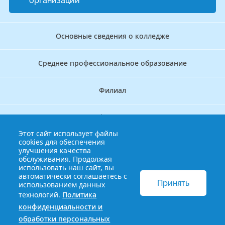
организации
Основные сведения о колледже
Среднее профессиональное образование
Филиал
Дополнительное профессиональное образование
Этот сайт использует файлы
cookies для обеспечения
Аккредитационно — симуляционный центр
улучшения качества
обслуживания. Продолжая
использовать наш сайт, вы
Бережливый колледж
автоматически соглашаетесь с
Принять
использованием данных
технологий.
Политика
© 2013-2021 Краснодарский краевой базовый медицинский
конфиденциальности и
колледж
Политика конфиденциальности и обработки
обработки персональных
персональных данных