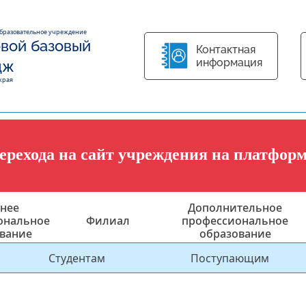
образовательное учреждение
вой базовый
Контактная
информация
дж
края
перехода на сайт учреждения на платфор
нее
Дополнительное
ональное
Филиал
профессиональное
вание
образование
Студентам
Поступающим