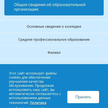
Общие сведения об образовательной
организации
Основные сведения о колледже
Среднее профессиональное образование
Филиал
Дополнительное профессиональное образование
Этот сайт использует файлы
cookies для обеспечения
Аккредитационно — симуляционный центр
улучшения качества
обслуживания. Продолжая
использовать наш сайт, вы
Бережливый колледж
автоматически соглашаетесь с
Принять
использованием данных
технологий.
Политика
© 2013-2021 Краснодарский краевой базовый медицинский