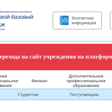
образовательное учреждение
вой базовый
Контактная
информация
дж
края
перехода на сайт учреждения на платфор
нее
Дополнительное
ональное
Филиал
профессиональное
вание
образование
Студентам
Поступающим