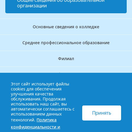
Общие сведения об образовательной
организации
Основные сведения о колледже
Среднее профессиональное образование
Филиал
Дополнительное профессиональное образование
Этот сайт использует файлы
cookies для обеспечения
Аккредитационно — симуляционный центр
улучшения качества
обслуживания. Продолжая
использовать наш сайт, вы
Бережливый колледж
автоматически соглашаетесь с
Принять
использованием данных
технологий.
Политика
© 2013-2021 Краснодарский краевой базовый медицинский
конфиденциальности и
колледж
Политика конфиденциальности и обработки