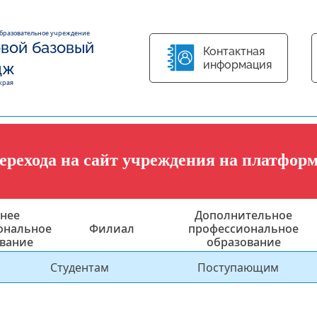
образовательное учреждение
вой базовый
Контактная
информация
дж
края
перехода на сайт учреждения на платфор
нее
Дополнительное
ональное
Филиал
профессиональное
вание
образование
Студентам
Поступающим