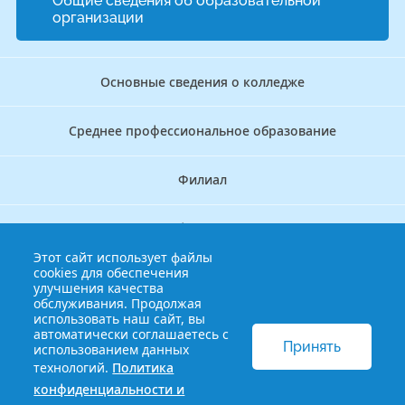
Общие сведения об образовательной
организации
Основные сведения о колледже
Среднее профессиональное образование
Филиал
Дополнительное профессиональное образование
Этот сайт использует файлы
cookies для обеспечения
Аккредитационно — симуляционный центр
улучшения качества
обслуживания. Продолжая
использовать наш сайт, вы
Бережливый колледж
автоматически соглашаетесь с
Принять
использованием данных
технологий.
Политика
© 2013-2021 Краснодарский краевой базовый медицинский
конфиденциальности и
колледж
Политика конфиденциальности и обработки