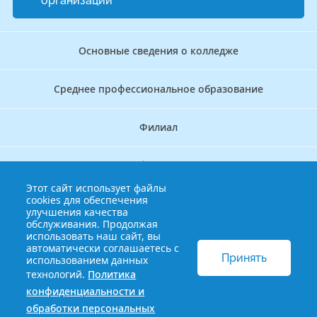
организации
Основные сведения о колледже
Среднее профессиональное образование
Филиал
Дополнительное профессиональное образование
Этот сайт использует файлы
cookies для обеспечения
Аккредитационно — симуляционный центр
улучшения качества
обслуживания. Продолжая
использовать наш сайт, вы
Бережливый колледж
автоматически соглашаетесь с
Принять
использованием данных
технологий.
Политика
© 2013-2021 Краснодарский краевой базовый медицинский
конфиденциальности и
колледж
Политика конфиденциальности и обработки
обработки персональных
персональных данных