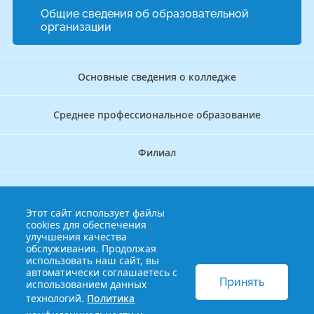
Общие сведения об образовательной
организации
Основные сведения о колледже
Среднее профессиональное образование
Филиал
Дополнительное профессиональное образование
Этот сайт использует файлы
cookies для обеспечения
Аккредитационно — симуляционный центр
улучшения качества
обслуживания. Продолжая
использовать наш сайт, вы
Бережливый колледж
автоматически соглашаетесь с
Принять
использованием данных
технологий.
Политика
© 2013-2021 Краснодарский краевой базовый медицинский