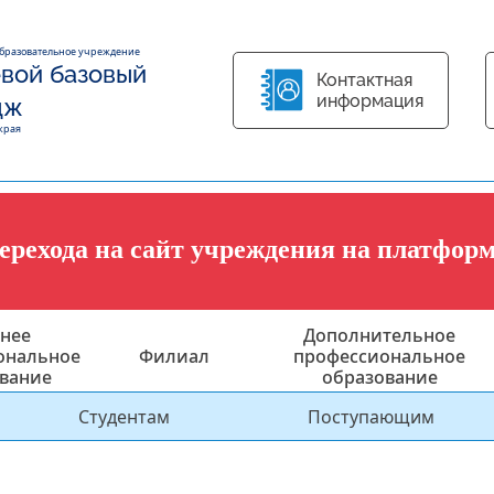
образовательное учреждение
вой базовый
Контактная
информация
дж
края
перехода на сайт учреждения на платфор
нее
Дополнительное
ональное
Филиал
профессиональное
вание
образование
Студентам
Поступающим