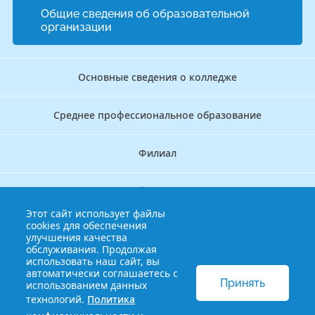
Общие сведения об образовательной
организации
Основные сведения о колледже
Среднее профессиональное образование
Филиал
Дополнительное профессиональное образование
Этот сайт использует файлы
cookies для обеспечения
Аккредитационно — симуляционный центр
улучшения качества
обслуживания. Продолжая
использовать наш сайт, вы
Бережливый колледж
автоматически соглашаетесь с
Принять
использованием данных
технологий.
Политика
© 2013-2021 Краснодарский краевой базовый медицинский