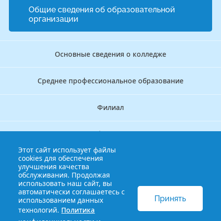
Общие сведения об образовательной
организации
Основные сведения о колледже
Среднее профессиональное образование
Филиал
Дополнительное профессиональное образование
Этот сайт использует файлы
cookies для обеспечения
Аккредитационно — симуляционный центр
улучшения качества
обслуживания. Продолжая
использовать наш сайт, вы
Бережливый колледж
автоматически соглашаетесь с
Принять
использованием данных
технологий.
Политика
© 2013-2021 Краснодарский краевой базовый медицинский