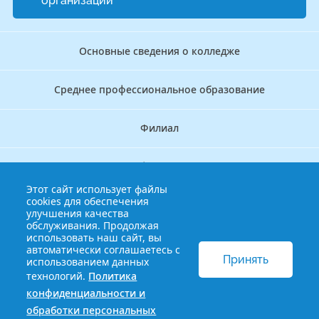
организации
Основные сведения о колледже
Среднее профессиональное образование
Филиал
Дополнительное профессиональное образование
Этот сайт использует файлы
cookies для обеспечения
Аккредитационно — симуляционный центр
улучшения качества
обслуживания. Продолжая
использовать наш сайт, вы
Бережливый колледж
автоматически соглашаетесь с
Принять
использованием данных
технологий.
Политика
© 2013-2021 Краснодарский краевой базовый медицинский
конфиденциальности и
колледж
Политика конфиденциальности и обработки
обработки персональных
персональных данных