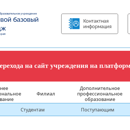
образовательное учреждение
вой базовый
Контактная
информация
дж
края
перехода на сайт учреждения на платфор
нее
Дополнительное
ональное
Филиал
профессиональное
вание
образование
Студентам
Поступающим