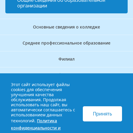
Общие сведения об образовательной
организации
Основные сведения о колледже
Среднее профессиональное образование
Филиал
Дополнительное профессиональное образование
Этот сайт использует файлы
cookies для обеспечения
Аккредитационно — симуляционный центр
улучшения качества
обслуживания. Продолжая
использовать наш сайт, вы
Бережливый колледж
автоматически соглашаетесь с
Принять
использованием данных
технологий.
Политика
© 2013-2021 Краснодарский краевой базовый медицинский
конфиденциальности и
колледж
Политика конфиденциальности и обработки