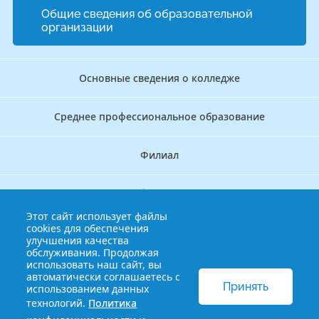
Общие сведения об образовательной
организации
Основные сведения о колледже
Среднее профессиональное образование
Филиал
Дополнительное профессиональное образование
Этот сайт использует файлы
cookies для обеспечения
Аккредитационно — симуляционный центр
улучшения качества
обслуживания. Продолжая
использовать наш сайт, вы
Бережливый колледж
автоматически соглашаетесь с
Принять
использованием данных
технологий.
Политика
© 2013-2021 Краснодарский краевой базовый медицинский