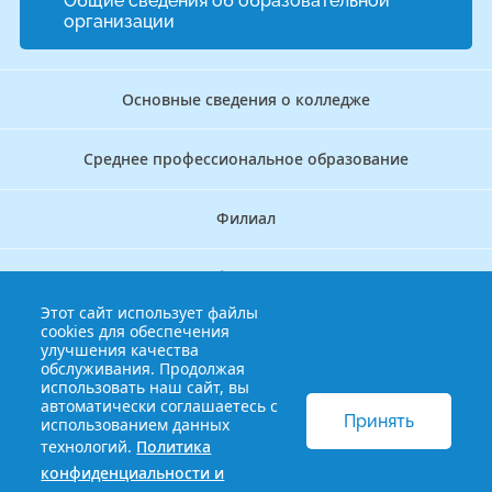
Общие сведения об образовательной
организации
Основные сведения о колледже
Среднее профессиональное образование
Филиал
Дополнительное профессиональное образование
Этот сайт использует файлы
cookies для обеспечения
Аккредитационно — симуляционный центр
улучшения качества
обслуживания. Продолжая
использовать наш сайт, вы
Бережливый колледж
автоматически соглашаетесь с
Принять
использованием данных
технологий.
Политика
© 2013-2021 Краснодарский краевой базовый медицинский
конфиденциальности и
колледж
Политика конфиденциальности и обработки