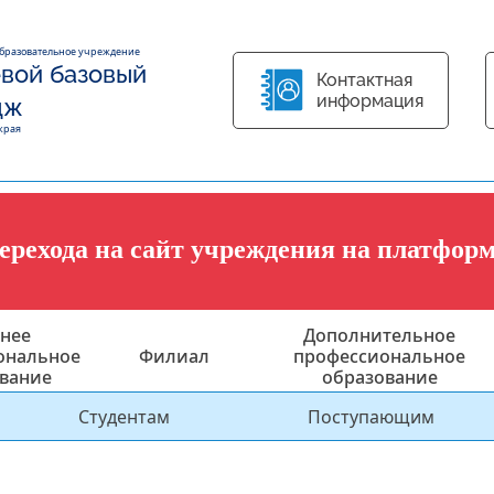
образовательное учреждение
вой базовый
Контактная
информация
дж
края
перехода на сайт учреждения на платфор
нее
Дополнительное
ональное
Филиал
профессиональное
вание
образование
Студентам
Поступающим