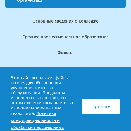
организации
Основные сведения о колледже
Среднее профессиональное образование
Филиал
Дополнительное профессиональное образование
Этот сайт использует файлы
cookies для обеспечения
Аккредитационно — симуляционный центр
улучшения качества
обслуживания. Продолжая
использовать наш сайт, вы
Бережливый колледж
автоматически соглашаетесь с
Принять
использованием данных
технологий.
Политика
© 2013-2021 Краснодарский краевой базовый медицинский
конфиденциальности и
колледж
Политика конфиденциальности и обработки
обработки персональных
персональных данных