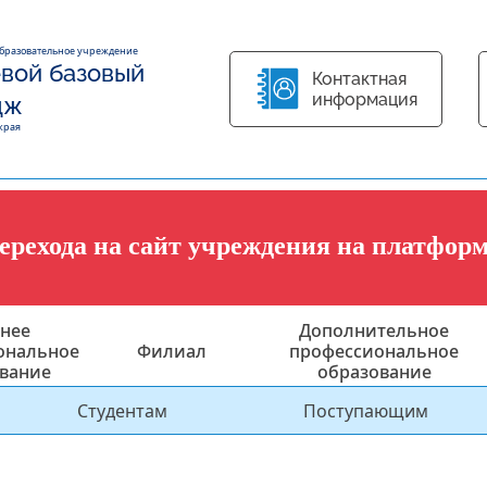
образовательное учреждение
вой базовый
Контактная
информация
дж
края
перехода на сайт учреждения на платфор
нее
Дополнительное
ональное
Филиал
профессиональное
вание
образование
Студентам
Поступающим