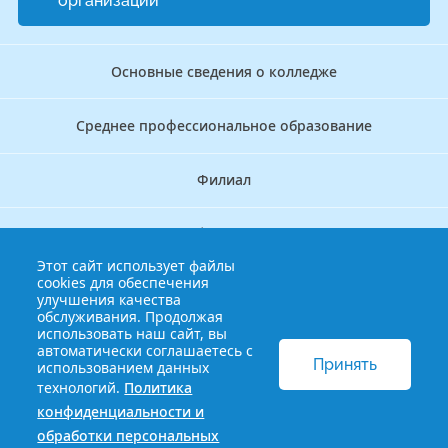
организации
Основные сведения о колледже
Среднее профессиональное образование
Филиал
Дополнительное профессиональное образование
Этот сайт использует файлы
cookies для обеспечения
Аккредитационно — симуляционный центр
улучшения качества
обслуживания. Продолжая
использовать наш сайт, вы
Бережливый колледж
автоматически соглашаетесь с
Принять
использованием данных
технологий.
Политика
© 2013-2021 Краснодарский краевой базовый медицинский
конфиденциальности и
колледж
Политика конфиденциальности и обработки
обработки персональных
персональных данных