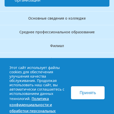
организации
Основные сведения о колледже
Среднее профессиональное образование
Филиал
Дополнительное профессиональное образование
Этот сайт использует файлы
cookies для обеспечения
Аккредитационно — симуляционный центр
улучшения качества
обслуживания. Продолжая
использовать наш сайт, вы
Бережливый колледж
автоматически соглашаетесь с
Принять
использованием данных
технологий.
Политика
© 2013-2021 Краснодарский краевой базовый медицинский
конфиденциальности и
колледж
Политика конфиденциальности и обработки
обработки персональных
персональных данных