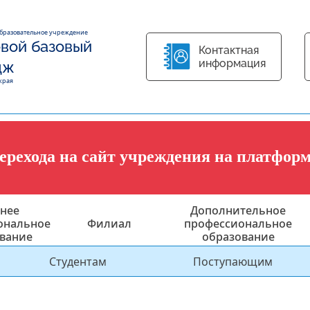
образовательное учреждение
вой базовый
Контактная
информация
дж
края
перехода на сайт учреждения на платфор
нее
Дополнительное
ональное
Филиал
профессиональное
вание
образование
Студентам
Поступающим