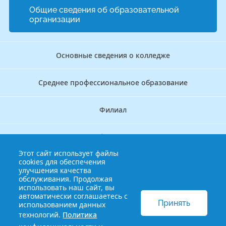
Общие сведения об образовательной
организации
Основные сведения о колледже
Среднее профессиональное образование
Филиал
Дополнительное профессиональное образование
Этот сайт использует файлы
cookies для обеспечения
Аккредитационно — симуляционный центр
улучшения качества
обслуживания. Продолжая
использовать наш сайт, вы
Бережливый колледж
автоматически соглашаетесь с
Принять
использованием данных
технологий.
Политика
© 2013-2021 Краснодарский краевой базовый медицинский