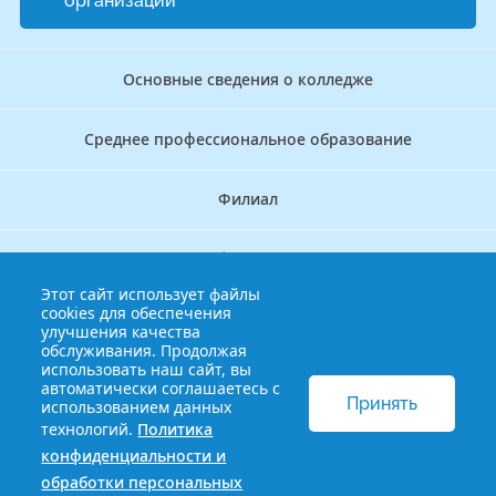
организации
Основные сведения о колледже
Среднее профессиональное образование
Филиал
Дополнительное профессиональное образование
Этот сайт использует файлы
cookies для обеспечения
Аккредитационно — симуляционный центр
улучшения качества
обслуживания. Продолжая
использовать наш сайт, вы
Бережливый колледж
автоматически соглашаетесь с
Принять
использованием данных
технологий.
Политика
© 2013-2021 Краснодарский краевой базовый медицинский
конфиденциальности и
колледж
Политика конфиденциальности и обработки
обработки персональных
персональных данных