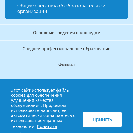
Общие сведения об образовательной
организации
Основные сведения о колледже
Среднее профессиональное образование
Филиал
Дополнительное профессиональное образование
Этот сайт использует файлы
cookies для обеспечения
Аккредитационно — симуляционный центр
улучшения качества
обслуживания. Продолжая
использовать наш сайт, вы
Бережливый колледж
автоматически соглашаетесь с
Принять
использованием данных
технологий.
Политика
© 2013-2021 Краснодарский краевой базовый медицинский