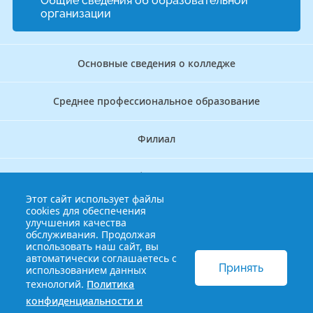
Общие сведения об образовательной
организации
Основные сведения о колледже
Среднее профессиональное образование
Филиал
Дополнительное профессиональное образование
Этот сайт использует файлы
cookies для обеспечения
Аккредитационно — симуляционный центр
улучшения качества
обслуживания. Продолжая
использовать наш сайт, вы
Бережливый колледж
автоматически соглашаетесь с
Принять
использованием данных
технологий.
Политика
© 2013-2021 Краснодарский краевой базовый медицинский
конфиденциальности и
колледж
Политика конфиденциальности и обработки