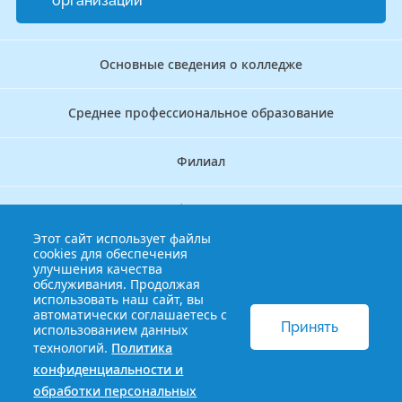
организации
Основные сведения о колледже
Среднее профессиональное образование
Филиал
Дополнительное профессиональное образование
Этот сайт использует файлы
cookies для обеспечения
Аккредитационно — симуляционный центр
улучшения качества
обслуживания. Продолжая
использовать наш сайт, вы
Бережливый колледж
автоматически соглашаетесь с
Принять
использованием данных
технологий.
Политика
© 2013-2021 Краснодарский краевой базовый медицинский
конфиденциальности и
колледж
Политика конфиденциальности и обработки
обработки персональных
персональных данных