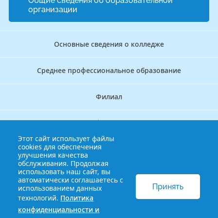
Общие сведения об образовательной
организации
Основные сведения о колледже
Среднее профессиональное образование
Филиал
Дополнительное профессиональное образование
Этот сайт использует файлы
cookies для обеспечения
Аккредитационно — симуляционный центр
улучшения качества
обслуживания. Продолжая
использовать наш сайт, вы
Бережливый колледж
автоматически соглашаетесь с
Принять
использованием данных
технологий.
Политика
© 2013-2021 Краснодарский краевой базовый медицинский
конфиденциальности и
колледж
Политика конфиденциальности и обработки